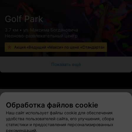
Golf Park
3.7 км • ул. Максима Богдановича
Неоново-развлекательный центр
Акция «Ведущий «Макси» по цене «Стандарта»
Показать ещё
Обработка файлов cookie
О проекте
Новости проекта
Размещение рекламы
Наш сайт использует файлы cookie для обеспечения
Вакансии
Публичный договор
Способы оплаты
удобства пользователей сайта, его улучшения, сбора
статистики и предоставления персонализированных
Публичный договор по использованию сервиса
рекомендаций.